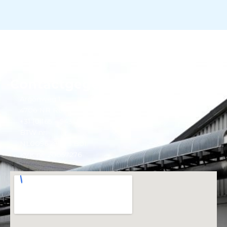
Contactgegevens
Argonweg 1
4706 NR Roosendaal
+31 (0)165 – 543 774
BTW nr:
NL0096.29.683.B01
KVK nr: 20057276